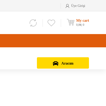
Üye Girişi
My cart
0,0
₺
0
Aracım
Aks Kafası
Debriyaj Seti
Aks Taşıyıcı
Vites Dişlisi
Teker Bilyası
Şanzıman Bilyası