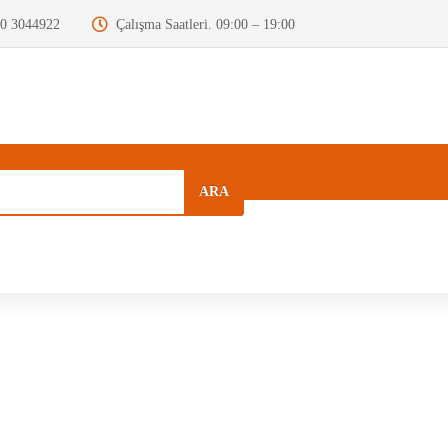
0 3044922
Çalışma Saatleri. 09:00 – 19:00
ARA
a
Kurumsal
Hızlı Menü
Blog
Motor Beyni
Krank Mili
Dizel Enjektör