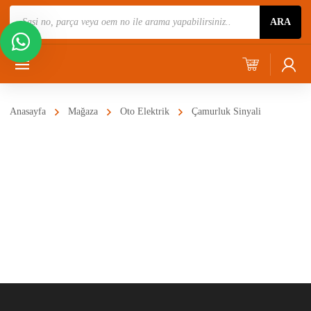
Ürün
ARA
Ara
Anasayfa
Mağaza
Oto Elektrik
Çamurluk Sinyali