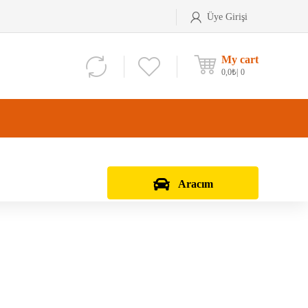
Üye Girişi
My cart
0,0
₺
0
Aracım
Aks Kafası
Debriyaj Seti
Aks Taşıyıcı
Vites Dişlisi
Teker Bilyası
Şanzıman Bilyası