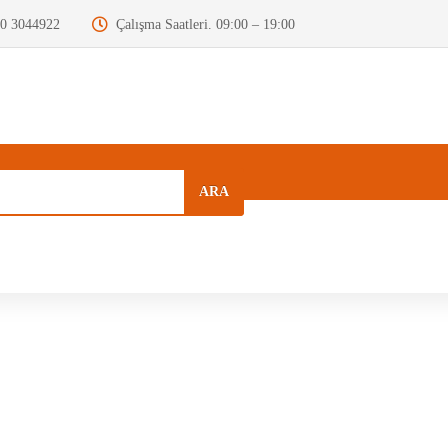
0 3044922
Çalışma Saatleri. 09:00 – 19:00
ARA
a
Kurumsal
Hızlı Menü
Blog
Motor Beyni
Krank Mili
Dizel Enjektör