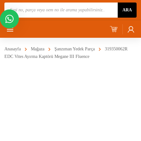
Ürün
ARA
Ara
Anasayfa
Mağaza
Şanzıman Yedek Parça
319350062R
EDC Vites Ayırma Kaptörü Megane III Fluence