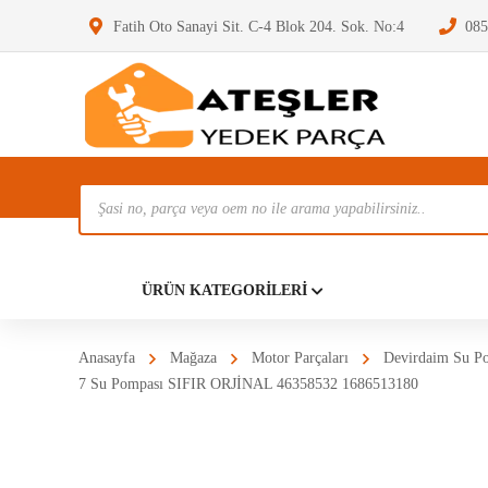
Fatih Oto Sanayi Sit. C-4 Blok 204. Sok. No:4
085
Ürün
Ara
Anasayf
ÜRÜN KATEGORILERI
Anasayfa
Mağaza
Motor Parçaları
Devirdaim Su P
7 Su Pompası SIFIR ORJİNAL 46358532 1686513180