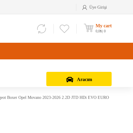
Üye Girişi
My cart
0,0
₺
0
Aracım
eugeot Boxer Opel Movano 2023-2026 2.2D JTD HDi EVO EURO
Aks Kafası
Debriyaj Seti
Aks Taşıyıcı
Vites Dişlisi
Teker Bilyası
Şanzıman Bilyası