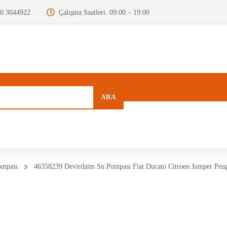
0 3044922
Çalışma Saatleri. 09:00 – 19:00
ARA
a
Kurumsal
Hızlı Menü
Blog
ompası
46358239 Devirdaim Su Pompası Fiat Ducato Citroen Jumper P
Motor Beyni
Krank Mili
Dizel Enjektör