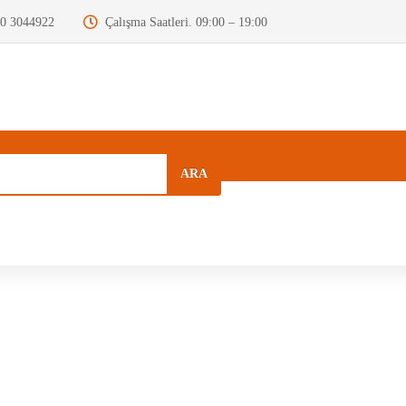
0 3044922
Çalışma Saatleri. 09:00 – 19:00
ARA
a
Kurumsal
Hızlı Menü
Blog
Motor Beyni
Krank Mili
Dizel Enjektör