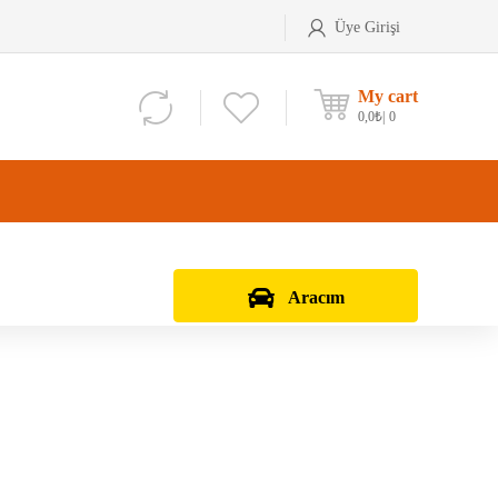
Üye Girişi
My cart
0,0
₺
0
Aracım
Aks Kafası
Debriyaj Seti
Aks Taşıyıcı
Vites Dişlisi
Teker Bilyası
Şanzıman Bilyası