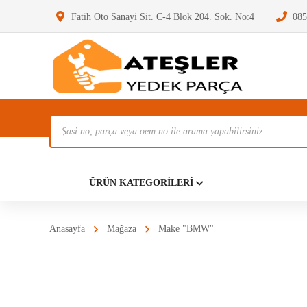
Fatih Oto Sanayi Sit. C-4 Blok 204. Sok. No:4
085
Ürün
Ara
Anasayf
ÜRÜN KATEGORILERI
Anasayfa
Mağaza
Make "BMW"