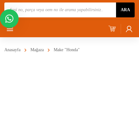
Ürün
ARA
Ara
Anasayfa
Mağaza
Make "Honda"