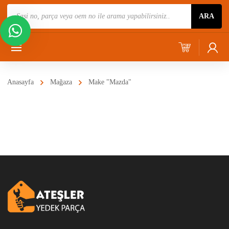
Ürün
ARA
Ara
Anasayfa
Mağaza
Make "Mazda"