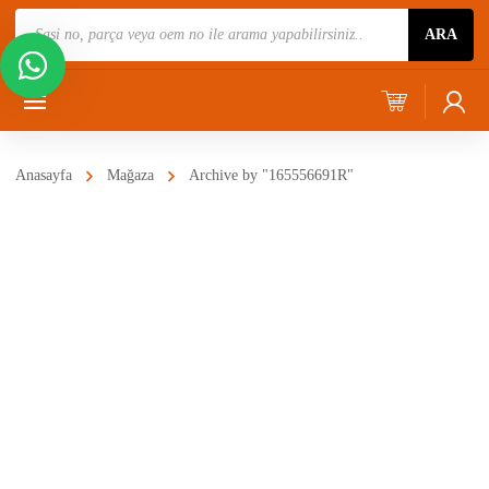
Ürün
ARA
Ara
Anasayfa
Mağaza
Archive by "165556691R"