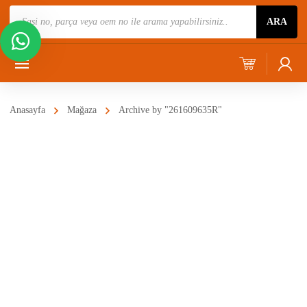
Ürün
ARA
Ara
Anasayfa
Mağaza
Archive by "261609635R"