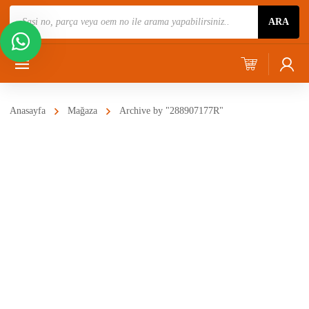
Ürün
ARA
Ara
Anasayfa
Mağaza
Archive by "288907177R"