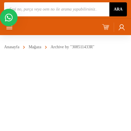
Ürün
ARA
Ara
Anasayfa
Mağaza
Archive by "308511433R"