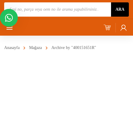
Ürün
ARA
Ara
Anasayfa
Mağaza
Archive by "400151651R"