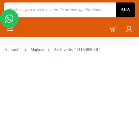
Ürün
ARA
Ara
Anasayfa
Mağaza
Archive by "511806505R"