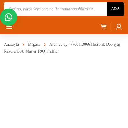
Ürün
ARA
Ara
Anasayfa
Mağaza
Archive by "7700113066 Hidrolik Debriyaj
Rekoru G9U Master F9Q Traffic"