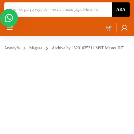
Ürün
ARA
Ara
Anasayfa
Mağaza
Archive by "8201035311 M9T Master III"