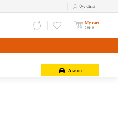
Üye Girişi
My cart
0,0
₺
0
Aracım
Aks Kafası
Debriyaj Seti
Aks Taşıyıcı
Vites Dişlisi
Teker Bilyası
Şanzıman Bilyası