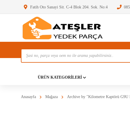
Fatih Oto Sanayi Sit. C-4 Blok 204. Sok. No:4
085
Ürün
Ara
Anasayf
ÜRÜN KATEGORILERI
Anasayfa
Mağaza
Archive by "Kilometre Kaptörü G9U M