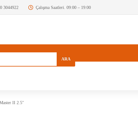
0 3044922
Çalışma Saatleri. 09:00 – 19:00
ARA
a
Kurumsal
Hızlı Menü
Blog
aster II 2.5"
Motor Beyni
Krank Mili
Dizel Enjektör