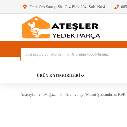
Fatih Oto Sanayi Sit. C-4 Blok 204. Sok. No:4
085
Ürün
Ara
Anasayf
ÜRÜN KATEGORILERI
Anasayfa
Mağaza
Archive by "Mazot Şamandırası K9K 