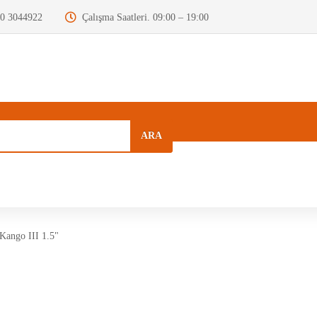
0 3044922
Çalışma Saatleri. 09:00 – 19:00
ARA
a
Kurumsal
Hızlı Menü
Blog
Kango III 1.5"
Motor Beyni
Krank Mili
Dizel Enjektör