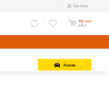
Üye Girişi
My cart
0,0
₺
0
Aracım
Aks Kafası
Debriyaj Seti
Aks Taşıyıcı
Vites Dişlisi
Teker Bilyası
Şanzıman Bilyası