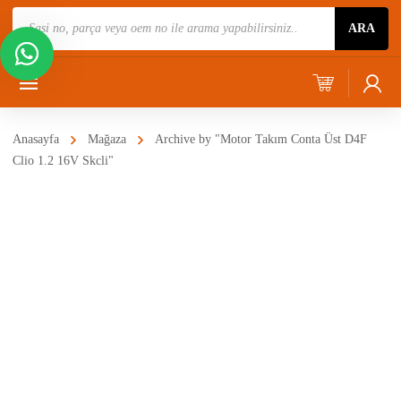
Ürün
ARA
Ara
Anasayfa
Mağaza
Archive by "Motor Takım Conta Üst D4F
Clio 1.2 16V Skcli"