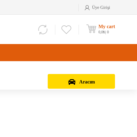
Üye Girişi
My cart
0,0
₺
0
Aracım
Aks Kafası
Debriyaj Seti
Aks Taşıyıcı
Vites Dişlisi
Teker Bilyası
Şanzıman Bilyası