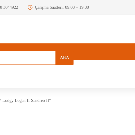
0 3044922
Çalışma Saatleri. 09:00 – 19:00
ARA
a
Kurumsal
Hızlı Menü
Blog
V Lodgy Logan II Sandreo II"
Motor Beyni
Krank Mili
Dizel Enjektör