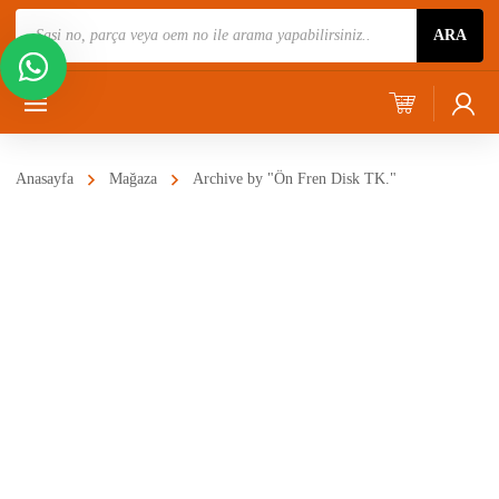
Ürün
ARA
Ara
Anasayfa
Mağaza
Archive by "Ön Fren Disk TK."