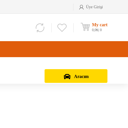
Üye Girişi
My cart
0,0
₺
0
Aracım
Aks Kafası
Debriyaj Seti
Aks Taşıyıcı
Vites Dişlisi
Teker Bilyası
Şanzıman Bilyası