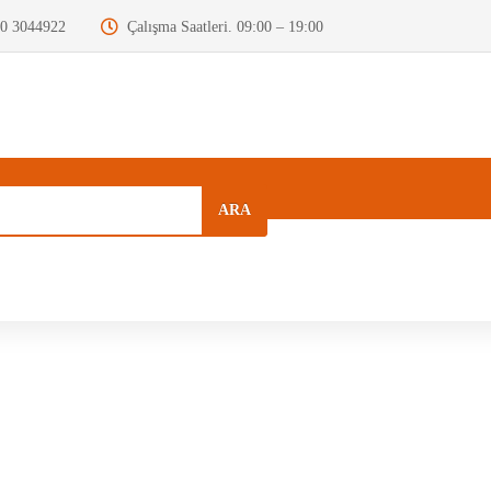
0 3044922
Çalışma Saatleri. 09:00 – 19:00
ARA
a
Kurumsal
Hızlı Menü
Blog
Motor Beyni
Krank Mili
Dizel Enjektör