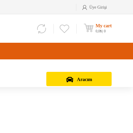
Üye Girişi
My cart
0,0
₺
0
Aracım
Aks Kafası
Debriyaj Seti
Aks Taşıyıcı
Vites Dişlisi
Teker Bilyası
Şanzıman Bilyası