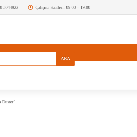
0 3044922
Çalışma Saatleri. 09:00 – 19:00
ARA
a
Kurumsal
Hızlı Menü
Blog
a Duster"
Motor Beyni
Krank Mili
Dizel Enjektör