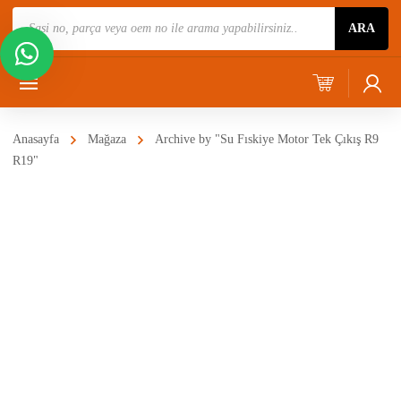
Ürün
ARA
Ara
Anasayfa
Mağaza
Archive by "Su Fıskiye Motor Tek Çıkış R9
R19"