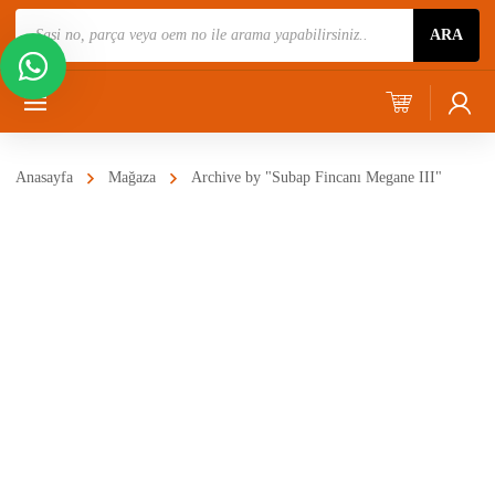
Ürün
ARA
Ara
Anasayfa
Mağaza
Archive by "Subap Fincanı Megane III"