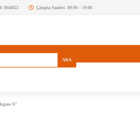
0 3044922
Çalışma Saatleri. 09:00 – 19:00
ARA
a
Kurumsal
Hızlı Menü
Blog
egane II"
Motor Beyni
Krank Mili
Dizel Enjektör