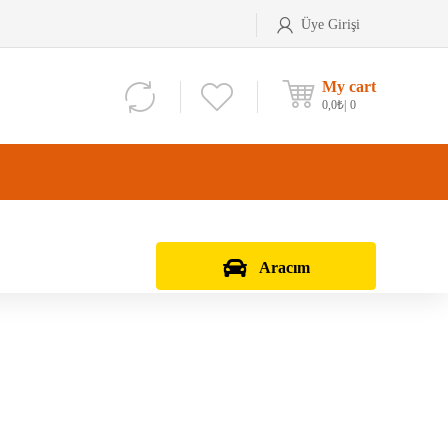
Üye Girişi
My cart
0,0
₺
0
Aracım
Aks Kafası
Debriyaj Seti
Aks Taşıyıcı
Vites Dişlisi
Teker Bilyası
Şanzıman Bilyası