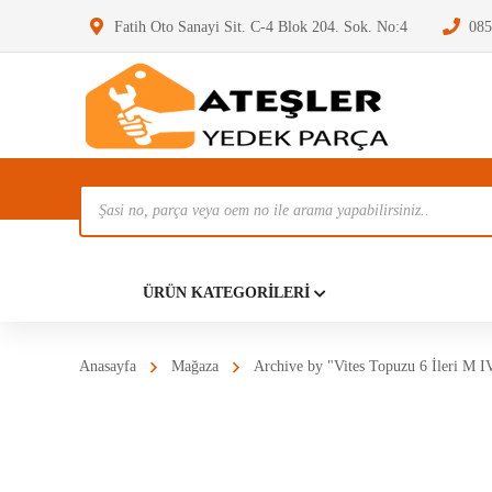
Fatih Oto Sanayi Sit. C-4 Blok 204. Sok. No:4
085
Ürün
Ara
Anasayf
ÜRÜN KATEGORILERI
Anasayfa
Mağaza
Archive by "Vites Topuzu 6 İleri M I