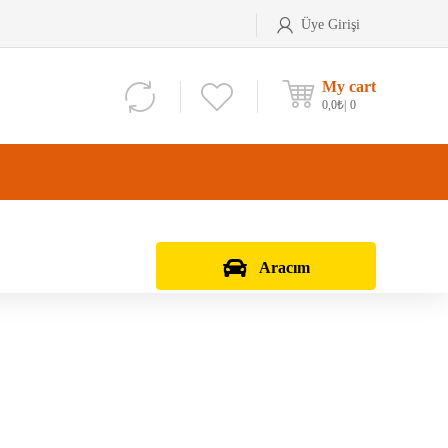
Üye Girişi
My cart
0,0
₺
0
Aracım
Aks Kafası
Debriyaj Seti
Aks Taşıyıcı
Vites Dişlisi
Teker Bilyası
Şanzıman Bilyası