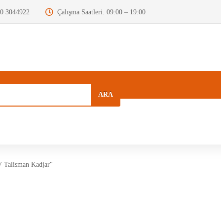
0 3044922
Çalışma Saatleri. 09:00 – 19:00
ARA
a
Kurumsal
Hızlı Menü
Blog
V Talisman Kadjar"
Motor Beyni
Krank Mili
Dizel Enjektör