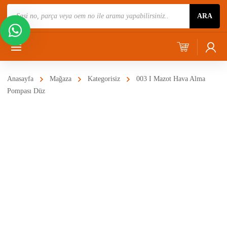
Ürün
ARA
Ara
Anasayfa
Mağaza
Kategorisiz
003 I Mazot Hava Alma
Pompası Düz