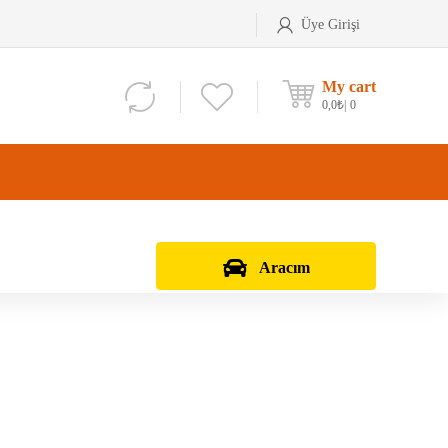
Üye Girişi
My cart
0,0
₺
0
Aracım
Aks Kafası
Debriyaj Seti
Aks Taşıyıcı
Vites Dişlisi
Teker Bilyası
Şanzıman Bilyası