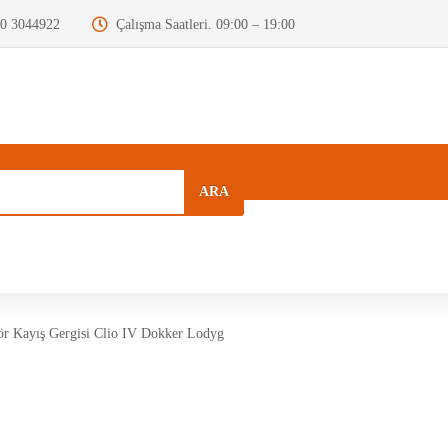
0 3044922
Çalışma Saatleri. 09:00 – 19:00
ARA
a
Kurumsal
Hızlı Menü
Blog
ör Kayış Gergisi Clio IV Dokker Lodyg
Motor Beyni
Krank Mili
Dizel Enjektör