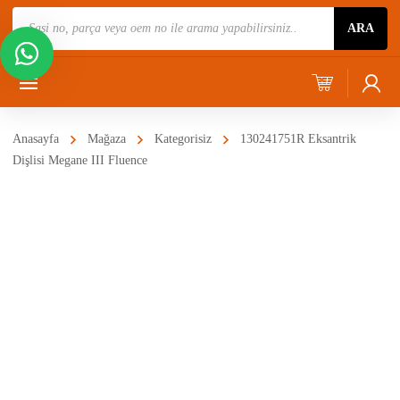
Ürün
ARA
Ara
Anasayfa
Mağaza
Kategorisiz
130241751R Eksantrik
Dişlisi Megane III Fluence