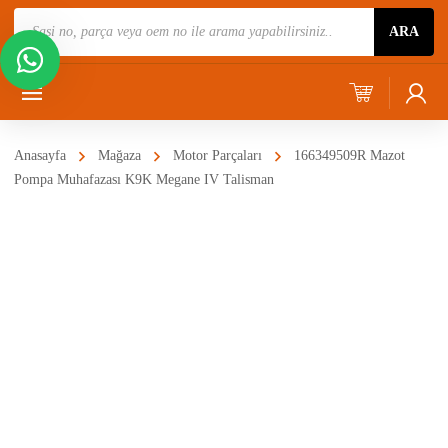
Ürün
ARA
Ara
Anasayfa
Mağaza
Motor Parçaları
166349509R Mazot
Pompa Muhafazası K9K Megane IV Talisman