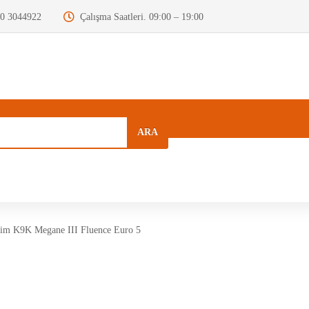
0 3044922
Çalışma Saatleri. 09:00 – 19:00
ARA
a
Kurumsal
Hızlı Menü
Blog
im K9K Megane III Fluence Euro 5
Motor Beyni
Krank Mili
Dizel Enjektör