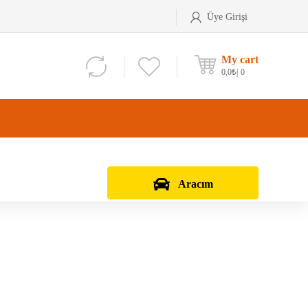
Üye Girişi
My cart
0,0
₺
0
Aracım
Aks Kafası
Debriyaj Seti
Aks Taşıyıcı
Vites Dişlisi
Teker Bilyası
Şanzıman Bilyası