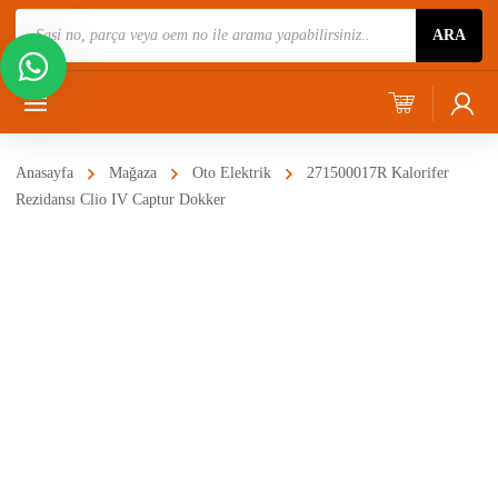
Ürün
ARA
Ara
Anasayfa
Mağaza
Oto Elektrik
271500017R Kalorifer
Rezidansı Clio IV Captur Dokker