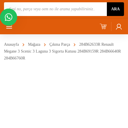
Ürün
ARA
Ara
Anasayfa
Mağaza
Çıkma Parça
284B62633R Renault
Megane 3 Scenic 3 Laguna 3 Sigorta Kutusu 284B69159R 284B66640R
284B66760R