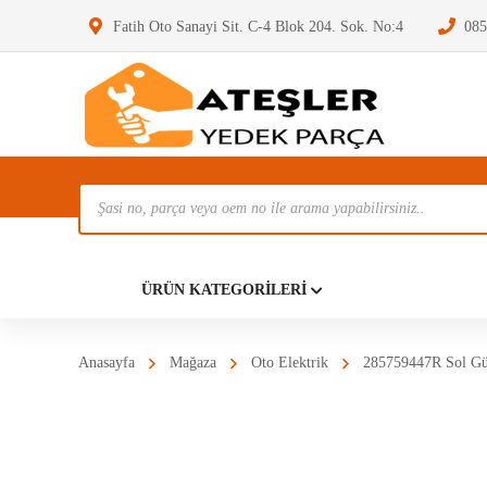
Fatih Oto Sanayi Sit. C-4 Blok 204. Sok. No:4
085
Ürün
Ara
Anasayf
ÜRÜN KATEGORILERI
Anasayfa
Mağaza
Oto Elektrik
285759447R Sol Gü