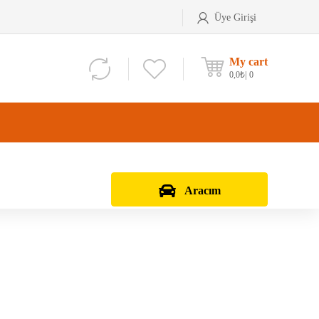
Üye Girişi
My cart
0,0
₺
0
Aracım
Aks Kafası
Debriyaj Seti
Aks Taşıyıcı
Vites Dişlisi
Teker Bilyası
Şanzıman Bilyası