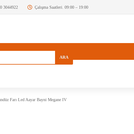
0 3044922
Çalışma Saatleri. 09:00 – 19:00
ARA
a
Kurumsal
Hızlı Menü
Blog
ndüz Farı Led Aayar Bayni Megane IV
Motor Beyni
Krank Mili
Dizel Enjektör