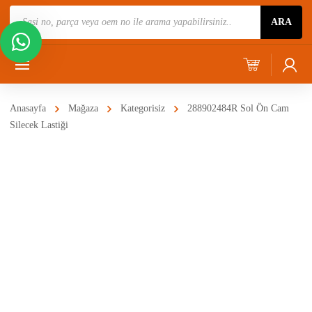
Ürün
ARA
Ara
Anasayfa
Mağaza
Kategorisiz
288902484R Sol Ön Cam
Silecek Lastiği