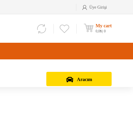
Üye Girişi
My cart
0,0
₺
0
Aracım
Aks Kafası
Debriyaj Seti
Aks Taşıyıcı
Vites Dişlisi
Teker Bilyası
Şanzıman Bilyası