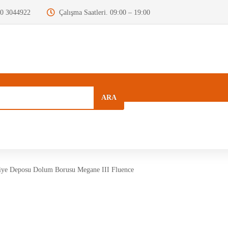
0 3044922
Çalışma Saatleri. 09:00 – 19:00
ARA
a
Kurumsal
Hızlı Menü
Blog
iye Deposu Dolum Borusu Megane III Fluence
Motor Beyni
Krank Mili
Dizel Enjektör