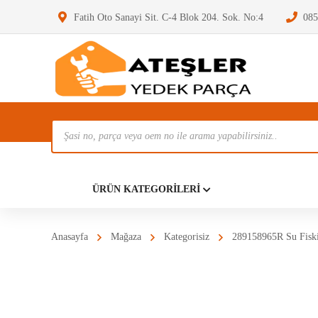
Fatih Oto Sanayi Sit. C-4 Blok 204. Sok. No:4
085
Ürün
Ara
Anasayf
ÜRÜN KATEGORILERI
Anasayfa
Mağaza
Kategorisiz
289158965R Su Fisk