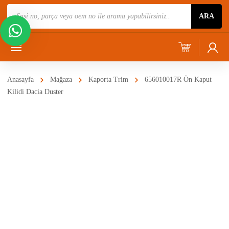
Ürün
ARA
Ara
Anasayfa
Mağaza
Kaporta Trim
656010017R Ön Kaput
Kilidi Dacia Duster