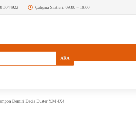
0 3044922
Çalışma Saatleri. 09:00 – 19:00
ARA
a
Kurumsal
Hızlı Menü
Blog
mpon Demiri Dacia Duster Y.M 4X4
Motor Beyni
Krank Mili
Dizel Enjektör