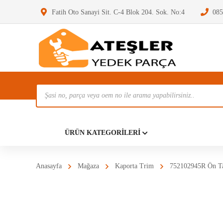
Fatih Oto Sanayi Sit. C-4 Blok 204. Sok. No:4
085
Ürün
Ara
Anasayf
ÜRÜN KATEGORILERI
Anasayfa
Mağaza
Kaporta Trim
752102945R Ön Ta