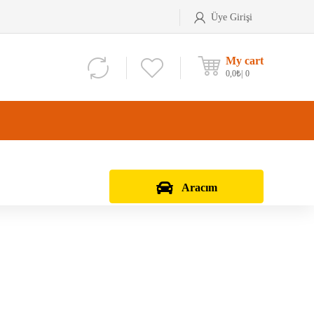
Üye Girişi
My cart
0,0
₺
0
Aracım
Aks Kafası
Debriyaj Seti
Aks Taşıyıcı
Vites Dişlisi
Teker Bilyası
Şanzıman Bilyası