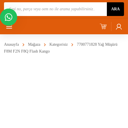
Ürün
ARA
Ara
Anasayfa
Mağaza
Kategorisiz
7700771828 Yağ Müşürü
F8M F2N F8Q Flash Kango