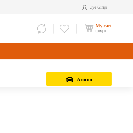
Üye Girişi
My cart
0,0
₺
0
Aracım
Aks Kafası
Debriyaj Seti
Aks Taşıyıcı
Vites Dişlisi
Teker Bilyası
Şanzıman Bilyası