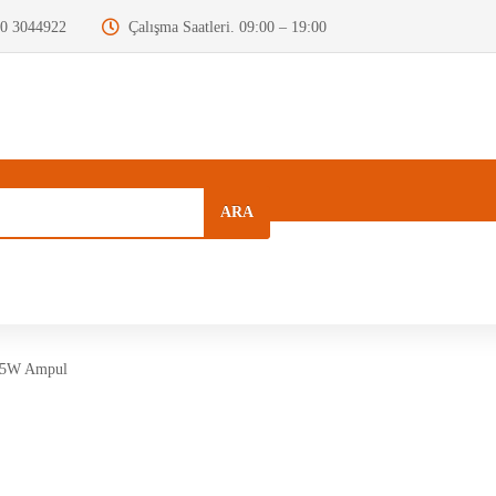
0 3044922
Çalışma Saatleri. 09:00 – 19:00
ARA
a
Kurumsal
Hızlı Menü
Blog
55W Ampul
Motor Beyni
Krank Mili
Dizel Enjektör