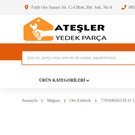
Fatih Oto Sanayi Sit. C-4 Blok 204. Sok. No:4
085
Ürün
Ara
Anasayf
ÜRÜN KATEGORILERI
Anasayfa
Mağaza
Oto Elektrik
7701049263 H-11 