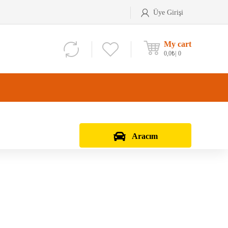
Üye Girişi
My cart
0,0
₺
0
Aracım
Aks Kafası
Debriyaj Seti
Aks Taşıyıcı
Vites Dişlisi
Teker Bilyası
Şanzıman Bilyası