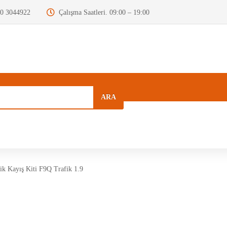
0 3044922
Çalışma Saatleri. 09:00 – 19:00
ARA
a
Kurumsal
Hızlı Menü
Blog
ik Kayış Kiti F9Q Trafik 1.9
Motor Beyni
Krank Mili
Dizel Enjektör