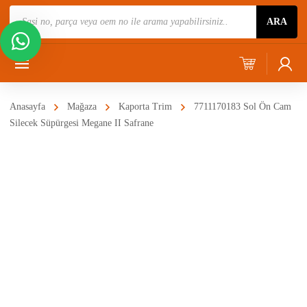
Ürün
ARA
Ara
Anasayfa
Mağaza
Kaporta Trim
7711170183 Sol Ön Cam
Silecek Süpürgesi Megane II Safrane