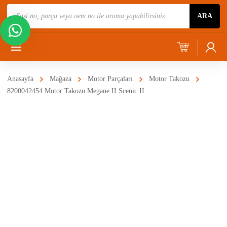
Ürün
ARA
Ara
Anasayfa
Mağaza
Motor Parçaları
Motor Takozu
8200042454 Motor Takozu Megane II Scenic II