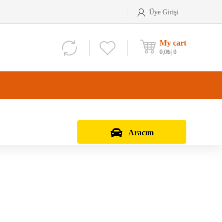
Üye Girişi
My cart
0,0
₺
0
Aracım
Aks Kafası
Debriyaj Seti
Aks Taşıyıcı
Vites Dişlisi
Teker Bilyası
Şanzıman Bilyası