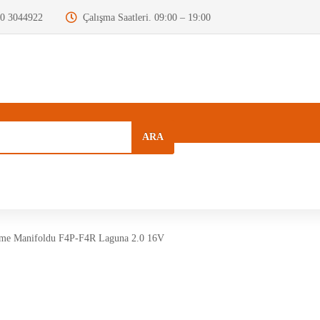
0 3044922
Çalışma Saatleri. 09:00 – 19:00
ARA
a
Kurumsal
Hızlı Menü
Blog
e Manifoldu F4P-F4R Laguna 2.0 16V
Motor Beyni
Krank Mili
Dizel Enjektör