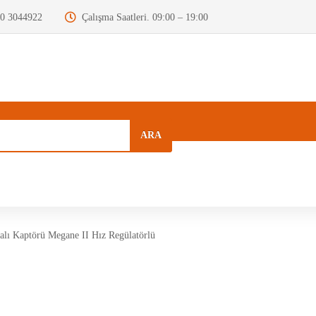
0 3044922
Çalışma Saatleri. 09:00 – 19:00
ARA
a
Kurumsal
Hızlı Menü
Blog
lı Kaptörü Megane II Hız Regülatörlü
Motor Beyni
Krank Mili
Dizel Enjektör