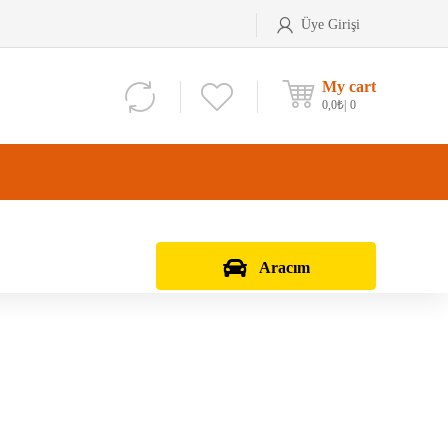
Üye Girişi
My cart
0,0
₺
0
Aracım
Aks Kafası
Debriyaj Seti
Aks Taşıyıcı
Vites Dişlisi
Teker Bilyası
Şanzıman Bilyası