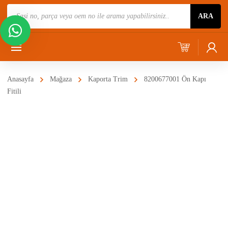
Ürün
ARA
Ara
Anasayfa
Mağaza
Kaporta Trim
8200677001 Ön Kapı
Fitili