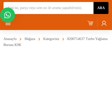
Ürün
ARA
Ara
Anasayfa
Mağaza
Kategorisiz
8200714637 Turbo Yağlama
Borusu K9K