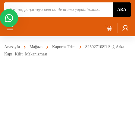
Ürün
ARA
Ara
Anasayfa
Mağaza
Kaporta Trim
825027108R Sağ Arka
Kapı Kilit Mekanizması