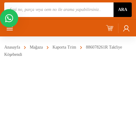
Ürün
ARA
Ara
Anasayfa
Mağaza
Kaporta Trim
886078261R Takfiye
Köşebendi